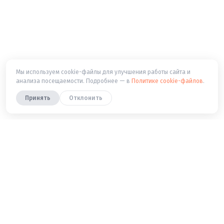
Мы используем cookie-файлы для улучшения работы сайта и
анализа посещаемости. Подробнее — в
Политике cookie-файлов
.
Принять
Отклонить
Попробуйте — это бесплатно
Запишитесь на бесплатный пробный урок —
покажем маршрут, учебники и систему на примере