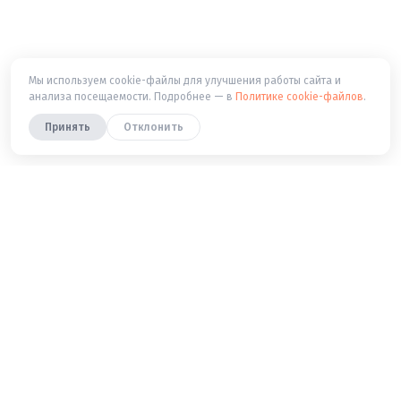
Мы используем cookie-файлы для улучшения работы сайта и
анализа посещаемости. Подробнее — в
Политике cookie-файлов
.
Принять
Отклонить
Попробуйте — это бесплатно
Запишитесь на бесплатный пробный урок —
покажем маршрут, учебники и систему на примере
вашего ребёнка.