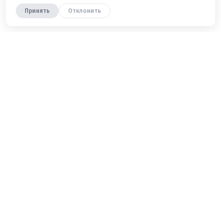
Принять
Отклонить
Попробуйте — это бесплатно
Запишитесь на бесплатный пробный урок —
покажем маршрут, учебники и систему на примере
вашего ребёнка.
Записаться на бесплатный пробный урок
Нажимая на кнопку, вы даёте
согласие на обработку персональных данных
✓ Бесплатный пробный урок · ✓ Без обязательств · ✓
Подбор преподавателя