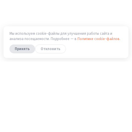
Мы используем cookie-файлы для улучшения работы сайта и
анализа посещаемости. Подробнее — в
Политике cookie-файлов
.
Принять
Отклонить
Попробуйте — это бесплатно
Запишитесь на бесплатный пробный урок —
покажем маршрут, учебники и систему на примере
вашего ребёнка.