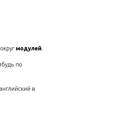
вокруг
модулей
.
ибудь по
английский в