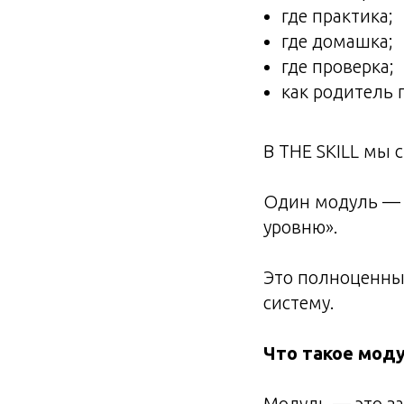
где практика;
где домашка;
где проверка;
как родитель 
В THE SKILL мы 
Один модуль — э
уровню».
Это полноценный
систему.
Что такое моду
Модуль — это з