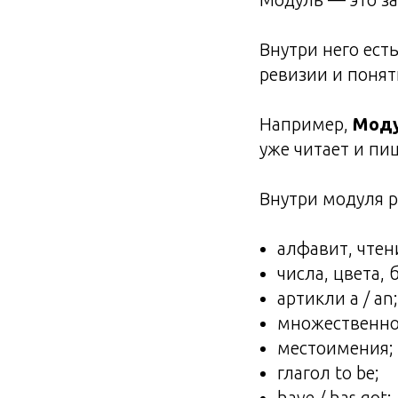
Внутри него ест
ревизии и понят
Например,
Моду
уже читает и пи
Внутри модуля р
алфавит, чтен
числа, цвета, 
артикли a / an;
множественно
местоимения;
глагол to be;
have / has got;